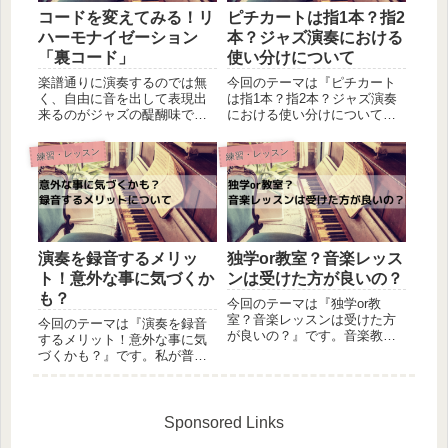
コードを変えてみる！リ
ピチカートは指1本？指2
ハーモナイゼーション
本？ジャズ演奏における
「裏コード」
使い分けについて
楽譜通りに演奏するのでは無
今回のテーマは『ピチカート
く、自由に音を出して表現出
は指1本？指2本？ジャズ演奏
来るのがジャズの醍醐味で
における使い分けについて』
す。しかし自由と言っても、
です。ジャズにおいて、ベー
ビバップを始めとするアドリ
シストがボンボンと軽快なリ
練習・レッスン
練習・レッスン
ブジャズには「決まったコー
ズムを奏でるのに使われるピ
ド進行に沿って演奏」という
チカート。力強いウォーキン
一定のルールは存在するもの
グラインから流れるようなソ
です。（フリージャズは例外
ロまで幅広い表現を可能とす
ですが）...
る奏...
演奏を録音するメリッ
独学or教室？音楽レッス
ト！意外な事に気づくか
ンは受けた方が良いの？
も？
今回のテーマは『独学or教
室？音楽レッスンは受けた方
今回のテーマは『演奏を録音
が良いの？』です。音楽教室
するメリット！意外な事に気
でレッスン受講をするか、迷
づくかも？』です。私が普段
っている方は判断材料の一つ
の練習で実施している事の一
としてみて下さい。レッスン
つをご紹介させて頂きます。
のメリット、デメリット大体
特にレッスンを受講されてい
皆さんの「レッスンでのメリ
る方にはとても有用かと思い
Sponsored Links
ットやデメリット」に対する
ますので、参考にして頂けれ
認識は...