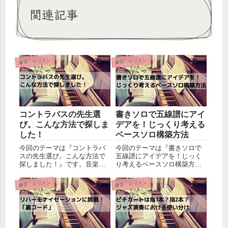
関連記事
練習・レッスン
練習・レッスン
コントラバスの先生選
書きソロで五線譜にアイ
び。こんな方法で探しま
デアを！じっくり考える
した！
ベースソロ構築方法
今回のテーマは『コントラバ
今回のテーマは『書きソロで
スの先生選び。こんな方法で
五線譜にアイデアを！じっく
探しました！』です。音楽の
り考えるベースソロ構築方
レッスン受講に関する記事を
法』です。これまでにもベー
別にご紹介致しましたが、レ
スソロについて何回かご紹介
練習・レッスン
練習・レッスン
ッスンを受講すると決めた
をさせて頂きました。いずれ
際、私がどんな方法で先生を
もレッスンで先生から教えて
探して選んだのかという話を
頂いた方法で、私自らも実践
してみたいと思います。音楽
してきている方法なのです
教室探し...
が、更に別...