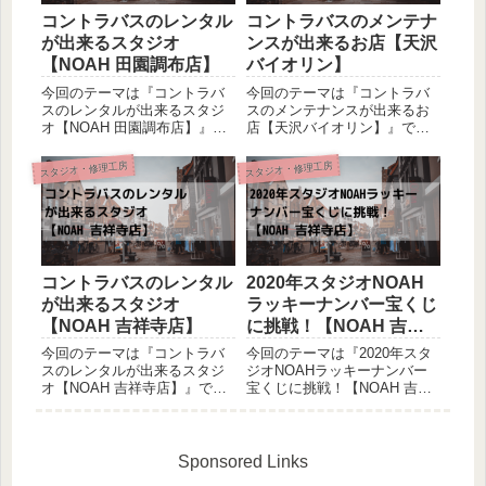
コントラバスのレンタル
コントラバスのメンテナ
が出来るスタジオ
ンスが出来るお店【天沢
【NOAH 田園調布店】
バイオリン】
今回のテーマは『コントラバ
今回のテーマは『コントラバ
スのレンタルが出来るスタジ
スのメンテナンスが出来るお
オ【NOAH 田園調布店】』で
店【天沢バイオリン】』で
す。いつもお世話になってい
す。楽器を弾かれている方
るスタジオNOAH。コントラ
は、普段どんなお店メンテナ
スタジオ・修理工房
スタジオ・修理工房
バスをレンタルする事が出来
ンスをされていますか？大体
るので、毎回重宝をさせて頂
の方は「楽器を購入したお
いております。吉祥寺店につ
店」でされている事が多いか
いてがは別の記事でご紹介
と思います。アフターフォロ
さ...
ーの無いお店...
コントラバスのレンタル
2020年スタジオNOAH
が出来るスタジオ
ラッキーナンバー宝くじ
【NOAH 吉祥寺店】
に挑戦！【NOAH 吉祥
寺店】
今回のテーマは『コントラバ
今回のテーマは『2020年スタ
スのレンタルが出来るスタジ
ジオNOAHラッキーナンバー
オ【NOAH 吉祥寺店】』で
宝くじに挑戦！【NOAH 吉祥
す。スタジオでの練習をする
寺店】』です。いつも友人と
際、殆どの方はご自身で所有
のセッションで利用させて頂
する楽器を持参するケースが
いているスタジオNOAHにて
多いかと思います。普段から
実施されたイベントについて
Sponsored Links
使用している愛機で音を出し
です。年の初めの運試しも兼