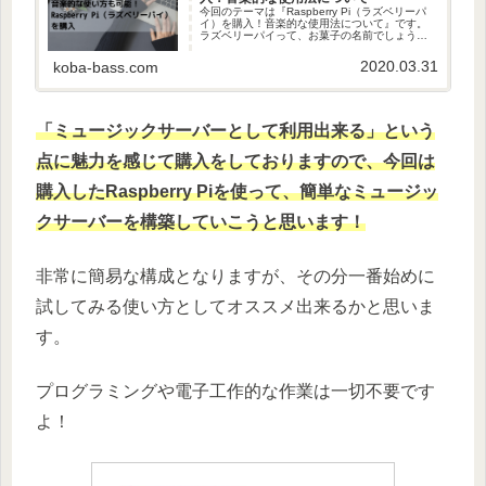
今回のテーマは『Raspberry Pi（ラズベリーパ
イ）を購入！音楽的な使用法について』です。
ラズベリーパイって、お菓子の名前でしょう？
美味しそう！そのようなイメージをしてしまい
ますよね？もちろんそれも間違ってはいないの
2020.03.31
koba-bass.com
ですが、今回ご紹介...
「ミュージックサーバーとして利用出来る」という
点に魅力を感じて購入をしておりますので、今回は
購入したRaspberry Piを使って、簡単なミュージッ
クサーバーを構築していこうと思います！
非常に簡易な構成となりますが、その分一番始めに
試してみる使い方としてオススメ出来るかと思いま
す。
プログラミングや電子工作的な作業は一切不要です
よ！