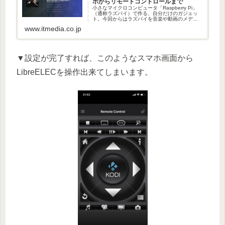
ホからリモートコントロールまで
小さなマイクロコンピュータ「Raspberry Pi」
（通称ラズパイ）で作る、自分だけのガジェッ
ト。今回からはラズパイを音楽や動画のメディ
アサーバとして活用する方法を解説します。
www.itmedia.co.jp
（2/2 ページ）
▼設定が完了すれば、このようなスマホ画面から
LibreELECを操作出来てしまいます。