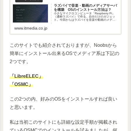
ラズパイで音楽・動画のメディアサーバ
を構築 OSのインストール方法は？
小さなマイクロコンピュータ「Raspberry Pi」
（通称ラズパイ）で作る、自分だけのガジェッ
ト。今回からはラズパイを音楽や動画のメディ
アサーバとして活用する方法を解説します。
（1/3 ページ）
www.itmedia.co.jp
このサイトでも紹介されておりますが、Noobsから
簡単にインストール出来るOSでメディア系は下記の
2つです。
「LibreELEC」
「OSMC」
この2つの内、好みのOSをインストールすれば良い
と思います。
私は当初このサイトにも詳細な設定手順が掲載され
ているOSMCでのインストールを試みましたが、何