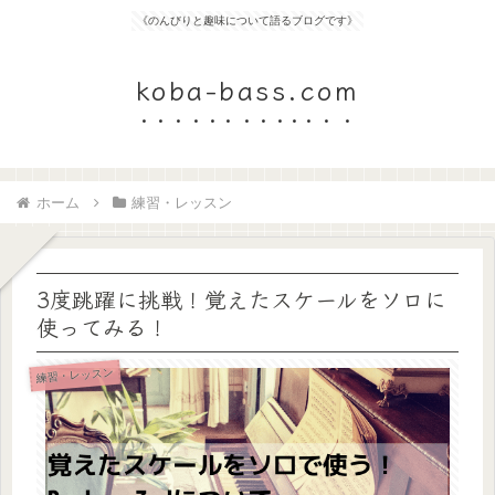
《のんびりと趣味について語るブログです》
koba-bass.com
ホーム
練習・レッスン
3度跳躍に挑戦！覚えたスケールをソロに
使ってみる！
練習・レッスン