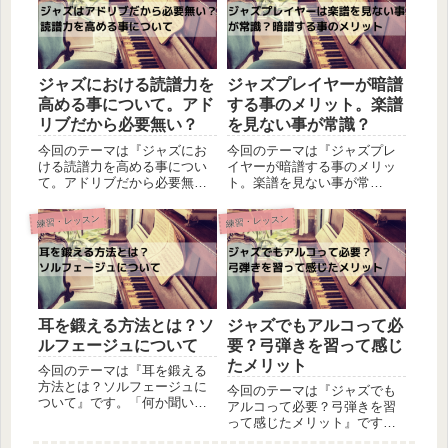
家での練習においてピアノを
来ているし演奏も出来るけ
鳴らす事はありますが、ジャ
ど、ソロは何から始めたら良
ズをしっかりと弾きこなすと
いのか分からない…。そんな
いうレ...
方に向け...
ジャズにおける読譜力を
ジャズプレイヤーが暗譜
高める事について。アド
する事のメリット。楽譜
リブだから必要無い？
を見ない事が常識？
今回のテーマは『ジャズにお
今回のテーマは『ジャズプレ
ける読譜力を高める事につい
イヤーが暗譜する事のメリッ
て。アドリブだから必要無
ト。楽譜を見ない事が常
い？』です。ジャズセッショ
識？』です。セッションの場
ンにおいては譜面を見ないで
に顔を出すと、暗譜でスラス
練習・レッスン
練習・レッスン
演奏する事が理想とされてい
ラ曲を弾いている方を見かけ
ます。実際に上手い人は全然
ます。これに関しては特に何
譜面を見ていないですよね。
も感じる事は無く、「色んな
しかし「譜面を見ない＝読め
曲を覚えていてすごいな～」
なくても...
位にしか思...
耳を鍛える方法とは？ソ
ジャズでもアルコって必
ルフェージュについて
要？弓弾きを習って感じ
たメリット
今回のテーマは『耳を鍛える
方法とは？ソルフェージュに
今回のテーマは『ジャズでも
ついて』です。「何か聞いた
アルコって必要？弓弾きを習
ことはあるけど、良くわから
って感じたメリット』です。
ない…。」「とても難しそう
コントラバスの奏法にはピチ