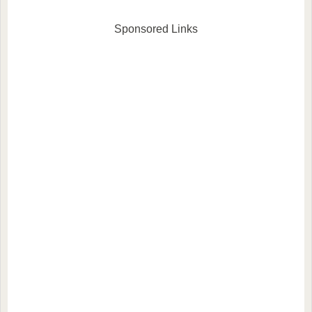
な感じがする…。」そんなイ
カートと呼ばれる指弾き奏法
メージを持たれている方もい
以外にも、アルコと呼ばれる
らっしゃるかと思います。私
弓による奏法があります。今
Sponsored Links
もそうでした。音楽大学の入
回はそんなアルコについて書
試試験...
いてみたいと思います。ジャ
ズでア...