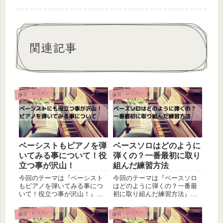
関連記事
練習・レッスン
練習・レッスン
ベーシストもピアノを弾
ベースソロはどのように
いてみる事について！役
弾くの？一番最初に取り
立つ事が沢山！
組んだ練習方法
今回のテーマは『ベーシスト
今回のテーマは『ベースソロ
もピアノを弾いてみる事につ
はどのように弾くの？一番最
いて！役立つ事が沢山！』で
初に取り組んだ練習方法』で
す。私のメイン楽器はベース
す。ジャズではベースもソロ
なので、他楽器でセッション
を演奏します。ウォーキング
練習・レッスン
練習・レッスン
に参加した事はありません。
に関しては何となく理解は出