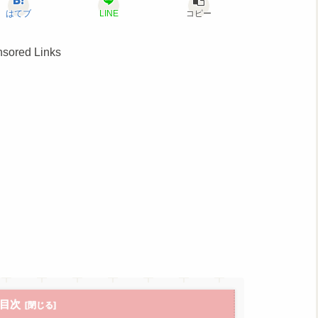
はてブ
LINE
コピー
sored Links
目次