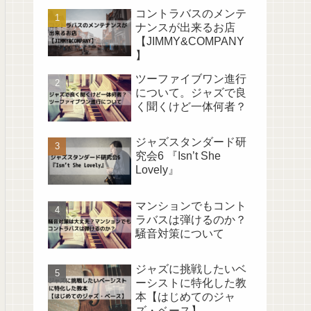
コントラバスのメンテ
ナンスが出来るお店
【JIMMY&COMPANY
】
ツーファイブワン進行
について。ジャズで良
く聞くけど一体何者？
ジャズスタンダード研
究会6 『Isn’t She
Lovely』
マンションでもコント
ラバスは弾けるのか？
騒音対策について
ジャズに挑戦したいベ
ーシストに特化した教
本【はじめてのジャ
ズ・ベース】