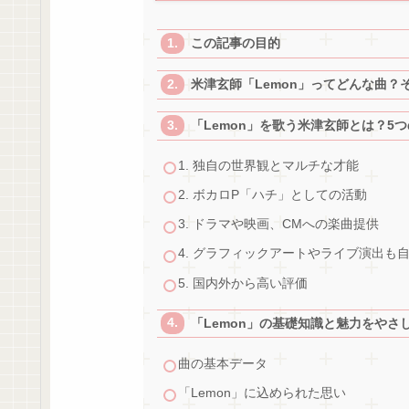
この記事の目的
米津玄師「Lemon」ってどんな曲？
「Lemon」を歌う米津玄師とは？5
1. 独自の世界観とマルチな才能
2. ボカロP「ハチ」としての活動
3. ドラマや映画、CMへの楽曲提供
4. グラフィックアートやライブ演出も
5. 国内外から高い評価
「Lemon」の基礎知識と魅力をやさ
曲の基本データ
「Lemon」に込められた思い