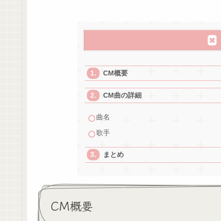
CM概要
CM曲の詳細
曲名
歌手
まとめ
CM概要