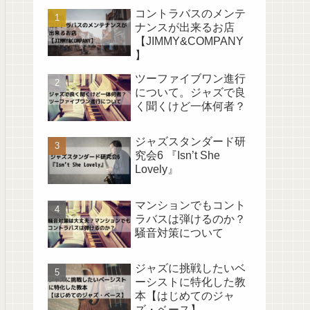
コントラバスのメンテ
ナンスが出来るお店
【JIMMY&COMPANY
】
ツーファイブワン進行
について。ジャズで良
く聞くけど一体何者？
ジャズスタンダード研
究会6 『Isn’t She
Lovely』
マンションでもコント
ラバスは弾けるのか？
騒音対策について
ジャズに挑戦したいベ
ーシストに特化した教
本【はじめてのジャ
ズ・ベース】