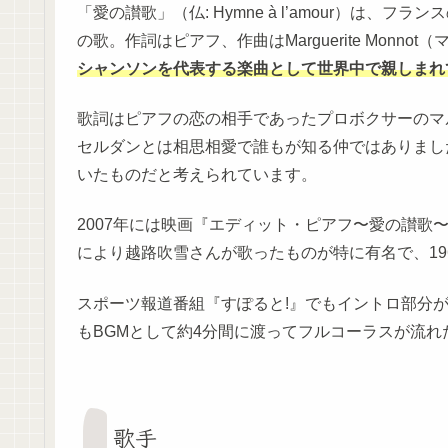
「愛の讃歌」（仏: Hymne à l’amour）は、フラ
の歌。作詞はピアフ、作曲はMarguerite Monno
シャンソンを代表する楽曲として世界中で親しまれ
歌詞はピアフの恋の相手であったプロボクサーのマ
セルダンとは相思相愛で誰もが知る仲ではありまし
いたものだと考えられています。
2007年には映画『エディット・ピアフ〜愛の讃歌
により越路吹雪さんが歌ったものが特に有名で、19
スポーツ報道番組『すぽると!』でもイントロ部分
もBGMとして約4分間に渡ってフルコーラスが流
歌手