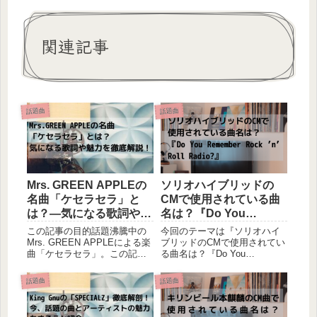
関連記事
話題曲
話題曲
Mrs. GREEN APPLEの
ソリオハイブリッドの
名曲「ケセラセラ」と
CMで使用されている曲
は？―気になる歌詞や魅
名は？『Do You
力を徹底解説！
Remember Rock ’n’
この記事の目的話題沸騰中の
今回のテーマは『ソリオハイ
Roll Radio?』
Mrs. GREEN APPLEによる楽
ブリッドのCMで使用されてい
曲「ケセラセラ」。この記事
る曲名は？『Do You
は、「あの曲ってどんな
Remember Rock ’n’ Roll
曲？」「誰が歌ってるの？」
Radio?』』です。今回はスズ
話題曲
話題曲
と気になったあなたに向け
キソリオハイブリッドのCMで
て、Mrs. GREEN APPLEとそ
使用されている曲について、
の「ケセラセラ」の魅力や基
ご紹介していきたいと思いま