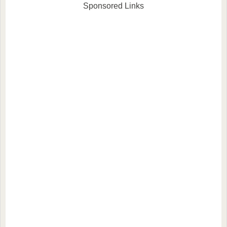
と思います。CM概要2020年6
紹介します。2020年にリリー
Sponsored Links
月より放映開始。俳優の竹
スされて以来、ドラマ主題歌
野...
やCMなどさまざまなメデ...