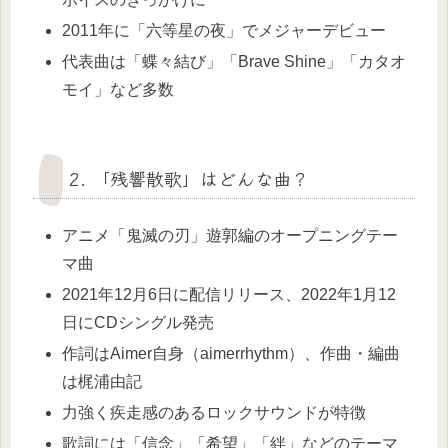
2011年に「六等星の夜」でメジャーデビュー
代表曲は「蝶々結び」「Brave Shine」「カタオ
モイ」など多数
2. 「残響散歌」はどんな曲？
アニメ「鬼滅の刃」遊郭編のオープニングテー
マ曲
2021年12月6日に配信リリース、2022年1月12
日にCDシングル発売
作詞はAimer自身（aimerrhythm）、作曲・編曲
は梶浦由記
力強く疾走感のあるロックサウンドが特徴
歌詞には「信念」「希望」「絆」などのテーマ