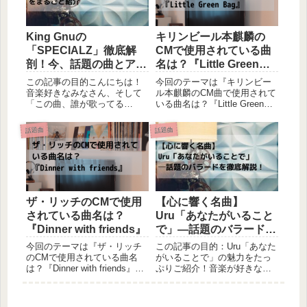
本情報、聴...
す...
King Gnuの
キリンビール本麒麟の
「SPECIALZ」徹底解
CMで使用されている曲
剖！今、話題の曲とアー
名は？『Little Green
ティストの魅力をまるご
Bag』
この記事の目的こんにちは！
今回のテーマは『キリンビー
と紹介
音楽好きなみなさん、そして
ル本麒麟のCM曲で使用されて
「この曲、誰が歌ってる
いる曲名は？『Little Green
の？」「タイトルが知りた
Bag』』です。今回はキリンビ
い！」と気になっているあな
ール本麒麟のCMで使用されて
話題曲
話題曲
たへ。本記事では、今大注目
いる曲について、ご紹介して
のアーティスト【King Gnu】
いきたいと思います。CM概要
と、その代表曲
俳優の江口洋介さん、ラグビ
「SPECIALZ」について、公
ー日本代...
式ホームペ...
ザ・リッチのCMで使用
【心に響く名曲】
されている曲名は？
Uru「あなたがいること
『Dinner with friends』
で」―話題のバラードを
徹底解説！
今回のテーマは『ザ・リッチ
この記事の目的：Uru「あなた
のCMで使用されている曲名
がいることで」の魅力をたっ
は？『Dinner with friends』』
ぷりご紹介！音楽が好きな皆
です。今回はアサヒ ザ・リッ
さん、こんにちは！本日のブ
チのCMで使用されている曲に
ログでは、今話題のバラード
ついて、ご紹介していきたい
「あなたがいることで」をご