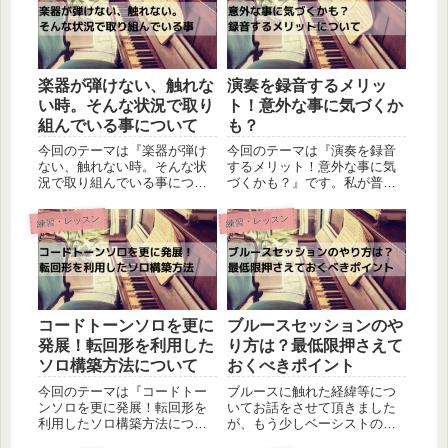
楽器が弾けない、触れな
演奏を録音するメリッ
い時。そんな状況で取り
ト！意外な事に気づくか
組んでいる事について
も？
今回のテーマは『楽器が弾け
今回のテーマは『演奏を録音
ない、触れない時。そんな状
するメリット！意外な事に気
況で取り組んでいる事につい
づくかも？』です。私が普段
て』です。社会人になると時
の練習で実施している事の一
間の制約が大きくなります。
つをご紹介させて頂きます。
練習・レッスン
練習・レッスン
やりたい事や楽しみたい事を
特にレッスンを受講されてい
継続するのが難しくなります
る方にはとても有用かと思い
が、そんな時に私が心掛けて
ますので、参考にして頂けれ
いる事をご紹介させて頂きま
ばと思います。自分の音は聴
す。忙...
けてい...
コードトーンソロを更に
ブルースセッションのや
発展！転回形を利用した
り方は？最低限押さえて
ソロ構築方法について
おくべきポイント
今回のテーマは『コードトー
ブルースに触れた経緯等につ
ンソロを更に発展！転回形を
いてお話をさせて頂きました
利用したソロ構築方法につい
が、もう少しベーシストの視
て』です。以前コードトーン
点でブルースセッションへの