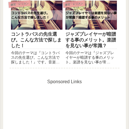
を使ったベースソロの練習方
取り組み方をご紹介出来れば
練習・レッスン
練習・レッスン
法についてご紹介させて頂き
と思います。ブルースセッシ
ましたが、今回は更にその内
ョンについて何となく理解は
容を発展させたものとなって
出来たけど、もう少し具体的
おります。この方法も私がレ
に練習した事を知りたい！そ
ッスン...
のよう...
コントラバスの先生選
ジャズプレイヤーが暗譜
び。こんな方法で探しま
する事のメリット。楽譜
した！
を見ない事が常識？
今回のテーマは『コントラバ
今回のテーマは『ジャズプレ
スの先生選び。こんな方法で
イヤーが暗譜する事のメリッ
探しました！』です。音楽の
ト。楽譜を見ない事が常
レッスン受講に関する記事を
識？』です。セッションの場
別にご紹介致しましたが、レ
に顔を出すと、暗譜でスラス
ッスンを受講すると決めた
ラ曲を弾いている方を見かけ
際、私がどんな方法で先生を
ます。これに関しては特に何
Sponsored Links
探して選んだのかという話を
も感じる事は無く、「色んな
してみたいと思います。音楽
曲を覚えていてすごいな～」
教室探し...
位にしか思...