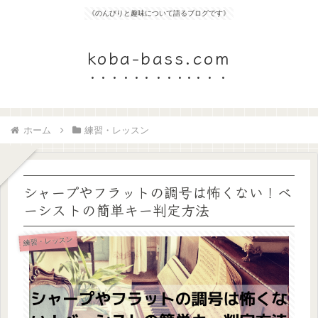
《のんびりと趣味について語るブログです》
koba-bass.com
ホーム
練習・レッスン
シャープやフラットの調号は怖くない！ベ
ーシストの簡単キー判定方法
練習・レッスン