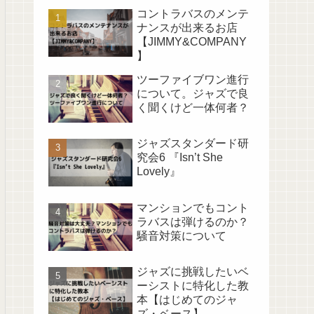
コントラバスのメンテ
ナンスが出来るお店
【JIMMY&COMPANY
】
ツーファイブワン進行
について。ジャズで良
く聞くけど一体何者？
ジャズスタンダード研
究会6 『Isn’t She
Lovely』
マンションでもコント
ラバスは弾けるのか？
騒音対策について
ジャズに挑戦したいベ
ーシストに特化した教
本【はじめてのジャ
ズ・ベース】