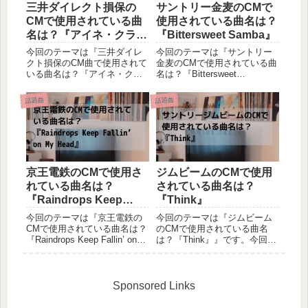
三井ダイレクト損保の
サントリー金麦のCMで
CMで使用されている曲
使用されている曲名は？
名は？『アイネ・クライ
『Bittersweet Samba』
ネ・ナハトムジーク』
今回のテーマは『三井ダイレ
今回のテーマは『サントリー
クト損保のCM曲で使用されて
金麦のCMで使用されている曲
いる曲名は？『アイネ・クラ
名は？『Bittersweet
イネ・ナハトムジーク』』で
Samba』』です。今回はサン
す。今回は三井ダイレクト損
トリー金麦のCMで使用されて
話題曲
話題曲
保のCMで使用されている曲に
いる曲について、ご紹介して
ついて、ご紹介していきたい
いきたいと思います。CM概要
と思います。CM概要女優の本
2020年1月より放映開始。女優
田翼さんが出演されていま
の石原さと...
す...
京王電鉄のCMで使用さ
ジムビームのCMで使用
れている曲名は？
されている曲名は？
『Raindrops Keep
『Think』
Fallin’ on My Head』
今回のテーマは『京王電鉄の
今回のテーマは『ジムビーム
CMで使用されている曲名は？
のCMで使用されている曲名
『Raindrops Keep Fallin’ on
は？『Think』』です。今回は
My Head』』です。今回は京
サントリージムビームのCMで
王電鉄のCMで使用されている
使用されている曲について、
曲について、ご紹介していき
ご紹介していきたいと思いま
たいと思います。CM概要2020
す。CM概要2020年4月より放
Sponsored Links
年1月より放映...
映開始。ファッションモデ
ル、タレントのローラ...