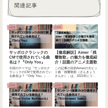
関連記事
話題曲
話題曲
サッポロクラシックの
【徹底解説】Aimer「残
CMで使用されている曲
響散歌」の魅力を徹底紹
名は？『Only You』
介！話題のアニメ主題歌
今回のテーマは『サッポロク
この記事の目的Aimerの大ヒッ
ラシックのCMで使用されてい
ト曲「残響散歌（ざんきょう
る曲名は？『Only You』』で
さんか）」は、2021年にリリ
す。今回はサッポロビールの
ースされて以来、アニメファ
サッポロクラシックで使用さ
ンや音楽好きの間で爆発的な
話題曲
話題曲
れているCM曲について、ご紹
人気を誇っています。本記事
介していきたいと思います。
では、「Aimer 残響散歌」の
CM概要2020年7月より放映開
魅力や背景、Aimerというアー
始。ジャニーズ...
ティストの...