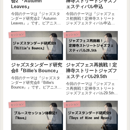
会2 『Autumn
禅寺ストリートジャズフ
Leaves』
ェスティバル申込
今回のテーマは『ジャズスタ
今回のテーマは『ジャズフェ
ンダード研究会2『Autumn
ス初挑戦！定禅寺ストリート
Leaves』』です。ピアニスト
ジャズフェスティバル申込』
の友人とベーシストの私によ
です。ピアニストの友人を中
るセッション初心者同士の二
心に、プライベートではあり
セッション
セッション
人が、あれこれ試しながら音
ますが定期的にセッションを
を出してみるという軽い感じ
してきて、アウトプットを中
のセッション体験記です。感
心とした経験値を詰んできま
じた事や気づきを共有...
した。お互いに初心者ではあ
ります...
ジャズスタンダード研究
ジャズフェス再挑戦！定
会8『Billie’s Bounce』
禅寺ストリートジャズフ
ェスティバル29.5th
今回のテーマは『ジャズスタ
ンダード研究会8『Billie's
今回のテーマは『ジャズフェ
Bounce』』です。ピアニスト
ス再挑戦！定禅寺ストリート
の友人とベーシストの私によ
ジャズフェスティバル29.5th』
るセッション初心者同士の二
です。2020年は新型コロナウ
人が、あれこれ試しながら音
イルスにより、日々の生活が
セッション
セッション
を出してみるというの軽い感
激変した一年。コロナ禍は仕
じのセッション体験記です。
事に対しては勿論の事、趣味
感じた事や気づき...
においても大きな影を落とし
ております。私も感染...