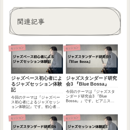
関連記事
セッション
セッション
ジャズベース初心者によ
ジャズスタンダード研究
るジャズセッション体験
会3 『Blue Bossa』
記
今回のテーマは『ジャズスタ
ンダード研究会3 『Blue
今回のテーマは『ジャズベー
Bossa』』です。ピアニスト
ス初心者によるジャズセッシ
の友人とベーシストの私によ
ョン体験記』です。初心者と
るセッション初心者同士の二
言っても、定義するのって難
人が、あれこれ試しながら音
しいですよね。明確になる物
セッション
セッション
を出してみるというの軽い感
差しが無いので、あくまで個
じのセッション体験記です。
人的な主観に基づくものにな
感じた事や気づきを共有さ...
ってしまうのですが、私は自