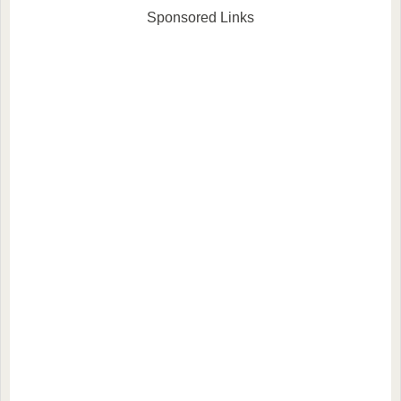
人が、あれこれ試しながら音
ので、お付き合いの程宜しく
を出してみるという軽い感じ
Sponsored Links
お願い致しますm(__)...
のセッション体験記です。感
じた事や気づきを共有...