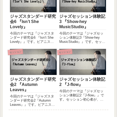
分の事を初心者として認識し
ており...
ジャズスタンダード研究
ジャズセッション体験記
会6 『Isn’t She
3 『Show-hey
Lovely』
MusicStudio』
今回のテーマは『ジャズスタ
今回のテーマは『ジャズセッ
ンダード研究会6 『Isn’t She
ション体験記3『Show-hey
Lovely』』です。ピアニスト
MusicStudio』』です。セッシ
の友人とベーシストの私によ
ョン初心者が、お店のセッシ
るセッション初心者同士の二
ョンに参加して感じたことを
セッション
セッション
人が、あれこれ試しながら音
書いていく体験記です。感じ
を出してみるというの軽い感
た事や気づきを共有させて頂
じのセッション体験記です。
きたいと思いますので、お付
感じた事や気...
き合いの程宜...
ジャズスタンダード研究
ジャズセッション体験記
会2 『Autumn
2 『J-flow』
Leaves』
今回のテーマは『ジャズセッ
ション体験記2『J-flow』』で
今回のテーマは『ジャズスタ
す。セッション初心者が、お
ンダード研究会2『Autumn
店のセッションに参加して感
Leaves』』です。ピアニスト
じたことを書いていく体験記
の友人とベーシストの私によ
です。感じた事や気づきを共
るセッション初心者同士の二
有させて頂きたいと思います