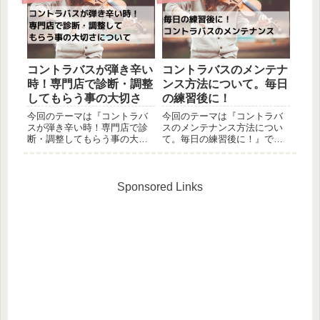
っしゃる方、参考にしてみて
に至るまで、買い替える事無
下さい！「そもそもEUBって
く使用し続けております。こ
何？」という方もいらっしゃ
れから楽器の購入を検討され
るかと思います。そんな方は
ていらっしゃる方、参考にし
楽...
てみて下...
コントラバスが弾き辛い
コントラバスのメンテナ
時！専門店で診断・調整
ンス方法について。毎日
してもらう事の大切さ
の練習後に！
今回のテーマは『コントラバ
今回のテーマは『コントラバ
スが弾き辛い時！専門店で診
スのメンテナンス方法につい
断・調整してもらう事の大切
て。毎日の練習後に！』で
さ』です。どうしても楽器の
す。メンテナンスと聞くとお
上達というと「楽器をとにか
店に持参して調整してもらう
く弾く」とか「多くの理論を
とか、大掛かりな作業をご想
覚える」のような考えに偏っ
像されてしまうかもしれませ
Sponsored Links
てしまいがちなのですが、
んが、ここでのメンテナンス
「楽器の調整」というメンテ
は「練習後にやっておくべき
ナンス面...
軽作業」...