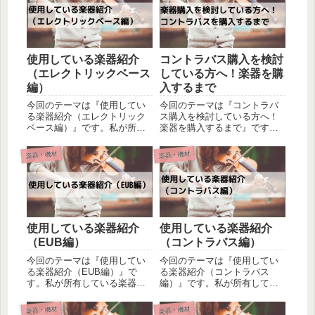
使用している楽器紹介
コントラバス購入を検討
（エレクトリックベース
している方へ！楽器を購
編）
入するまで
今回のテーマは『使用してい
今回のテーマは『コントラバ
る楽器紹介（エレクトリック
ス購入を検討している方へ！
ベース編）』です。私が所有
楽器を購入するまで』です。
している楽器の紹介ご紹介に
あまり情報が豊富では無い楽
なります。コントラバスをメ
器かと思いますので、少しで
楽器・機材
楽器・機材
インに弾き始めてから、弾く
も購入を検討されている方の
機会は大分減っているのです
参考になればと思い体験談を
が、エレキベースへの愛情が
書かせて頂きました。少しで
薄れたわけではありません！
も参考になれば嬉しく思いま
10年...
す。楽...
使用している楽器紹介
使用している楽器紹介
（EUB編）
（コントラバス編）
今回のテーマは『使用してい
今回のテーマは『使用してい
る楽器紹介（EUB編）』で
る楽器紹介（コントラバス
す。私が所有している楽器の
編）』です。私が所有してい
ご紹介になります。これから
る楽器のご紹介になります。
EUBの購入を検討されていら
入門者として購入してから今
楽器・機材
楽器・機材