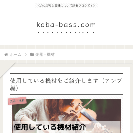
《のんびりと趣味について語るブログです》
koba-bass.com
ホーム
楽器・機材
使用している機材をご紹介します（アンプ
編）
楽器・機材