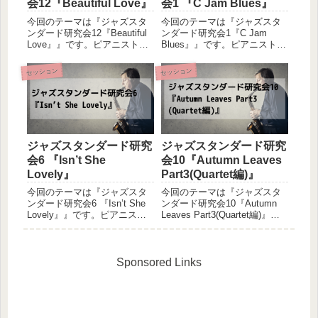
会12『Beautiful Love』
会1 『C Jam Blues』
今回のテーマは『ジャズスタ
今回のテーマは『ジャズスタ
ンダード研究会12『Beautiful
ンダード研究会1『C Jam
Love』』です。ピアニストの
Blues』』です。ピアニストの
友人とベーシストの私による
友人とベーシストの私による
セッション初心者同士の二人
セッション初心者同士の二人
セッション
セッション
が、あれこれ試しながら音を
が、あれこれ試しながら音を
出してみるというの軽い感じ
出してみるという軽い感じの
のセッション体験記です。感
セッション体験記です。感じ
じた事や気づき...
た事や気づきを共有させ...
ジャズスタンダード研究
ジャズスタンダード研究
会6 『Isn’t She
会10『Autumn Leaves
Lovely』
Part3(Quartet編)』
今回のテーマは『ジャズスタ
今回のテーマは『ジャズスタ
ンダード研究会6 『Isn’t She
ンダード研究会10『Autumn
Lovely』』です。ピアニスト
Leaves Part3(Quartet編)』』
の友人とベーシストの私によ
です。ピアニストの友人とベ
るセッション初心者同士の二
ーシストの私によるデュオ、
人が、あれこれ試しながら音
ギタリストを加えてのトリオ
を出してみるというの軽い感
と続き、ようやくサックスプ
Sponsored Links
じのセッション体験記です。
レイヤーを迎えてのカルテッ
感じた事や気...
ト...