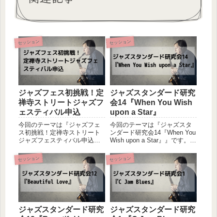
セッション
セッション
ジャズフェス初挑戦！定
ジャズスタンダード研究
禅寺ストリートジャズフ
会14『When You Wish
ェスティバル申込
upon a Star』
今回のテーマは『ジャズフェ
今回のテーマは『ジャズスタ
ス初挑戦！定禅寺ストリート
ンダード研究会14『When You
ジャズフェスティバル申込』
Wish upon a Star』』です。ピ
です。ピアニストの友人を中
アニストの友人とベーシスト
心に、プライベートではあり
の私によるセッション初心者
セッション
セッション
ますが定期的にセッションを
同士の二人が、あれこれ試し
してきて、アウトプットを中
ながら音を出してみるという
心とした経験値を詰んできま
の軽い感じのセッション体験
した。お互いに初心者ではあ
記...
ります...
ジャズスタンダード研究
ジャズスタンダード研究