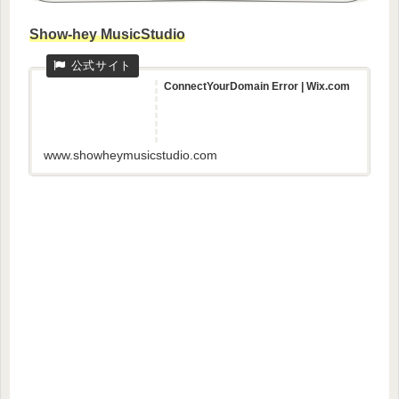
Show-hey MusicStudio
ConnectYourDomain Error | Wix.com
www.showheymusicstudio.com