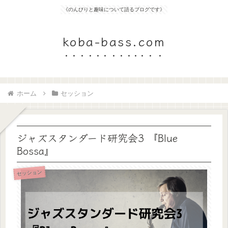
《のんびりと趣味について語るブログです》
koba-bass.com
ホーム
セッション
ジャズスタンダード研究会3 『Blue
Bossa』
セッション