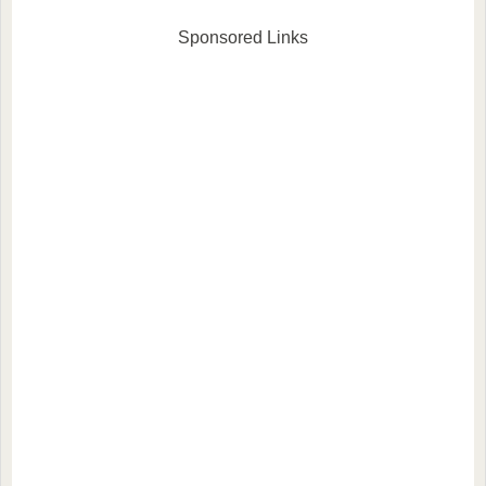
人が、あれこれ試しながら音
が、あれこれ試しながら音を
を出してみるというの軽い感
出してみるという軽い感じの
Sponsored Links
じのセッション体験記です。
セッション体験記です。感じ
感じた事や気づき...
た事や気づきを共有させ...