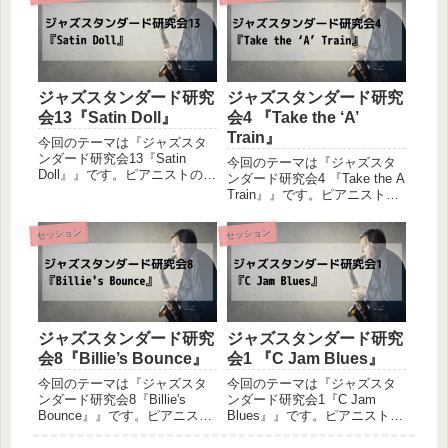
く体験記です。感じた事や気
記です。感じた事や気づきを
づきを共有させて頂きたいと
共有させて頂きたいと思いま
思いますので、お付き合いの
すので、お付き合いの程宜し
程宜しくお願い致...
くお願い致しますm(__)m...
ジャズスタンダード研究
ジャズスタンダード研究
会13『Satin Doll』
会4 『Take the ‘A’
Train』
今回のテーマは『ジャズスタ
ンダード研究会13『Satin
今回のテーマは『ジャズスタ
Doll』』です。ピアニストの友
ンダード研究会4 『Take the A
人とベーシストの私によるセ
Train』』です。ピアニストの
ッション初心者同士の二人
友人とベーシストの私による
が、あれこれ試しながら音を
セッション初心者同士の二人
セッション
セッション
出してみるというの軽い感じ
が、あれこれ試しながら音を
のセッション体験記です。感
出してみるというの軽い感じ
じた事や気づきを共有さ...
のセッション体験記です。感
じた事や気...
ジャズスタンダード研究
ジャズスタンダード研究
会8『Billie’s Bounce』
会1 『C Jam Blues』
今回のテーマは『ジャズスタ
今回のテーマは『ジャズスタ
ンダード研究会8『Billie's
ンダード研究会1『C Jam
Bounce』』です。ピアニスト
Blues』』です。ピアニストの
の友人とベーシストの私によ
友人とベーシストの私による
るセッション初心者同士の二
セッション初心者同士の二人